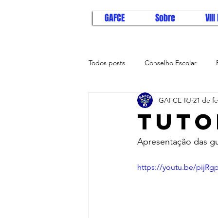
GAFCE
Sobre
VII
Todos posts
Conselho Escolar
GAFCE-RJ
21 de fe
Tempo de Aprender
Brasil na
TUTO
Apresentação das gui
https://youtu.be/pijRg