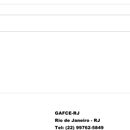
Homenagem
Re
para os
or
articuladores
GA
do GAFCE/RJ
20
GAFCE-RJ
Rio de Janeiro - RJ
Tel: (22) 99762-5849