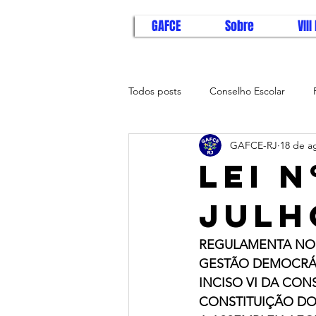
GAFCE
Sobre
VII
Todos posts
Conselho Escolar
GAFCE-RJ
18 de a
Tempo de Aprender
Brasil na
LEI N
JULH
REGULAMENTA NO Â
GESTÃO DEMOCRÁTI
INCISO VI DA CONS
CONSTITUIÇÃO DO