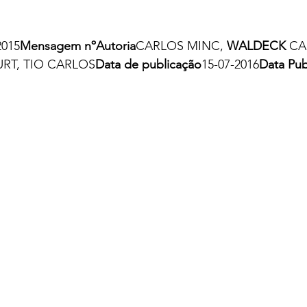
2015
Mensagem nºAutoria
CARLOS MINC, 
WALDECK
 CA
RT, TIO CARLOS
Data de publicação
15-07-2016
Data Pub