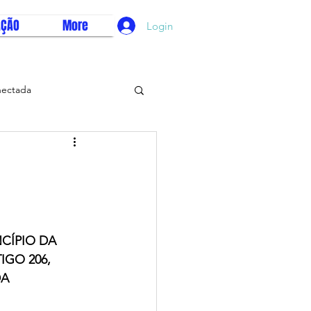
AÇÃO
More
Login
nectada
vo diagnóstico
E
CÍPIO DA 
GO 206, 
A 