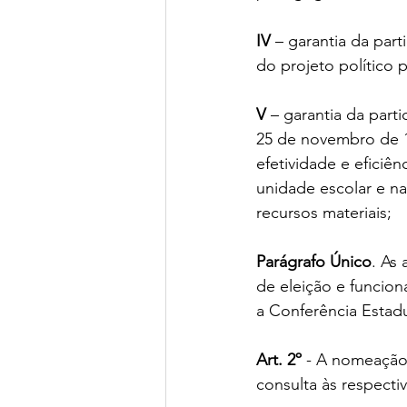
IV 
– garantia da par
do projeto político
V
 – garantia da part
25 de novembro de 1
efetividade e eficiên
unidade escolar e na
recursos materiais;
Parágrafo Único
. As
de eleição e funcio
a Conferência Estad
Art. 2º
 - A nomeação 
consulta às respecti