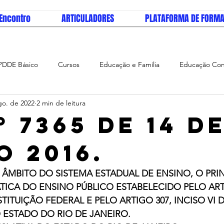
I Encontro
ARTICULADORES
PLATAFORMA DE FORM
PDDE Básico
Cursos
Educação e Família
Educação Co
go. de 2022
2 min de leitura
 Escola
Notícias
Tutoriais
Educação
PDDE Interati
º 7365 DE 14 D
O 2016.
MBITO DO SISTEMA ESTADUAL DE ENSINO, O PRIN
CA DO ENSINO PÚBLICO ESTABELECIDO PELO ARTI
TITUIÇÃO FEDERAL E PELO ARTIGO 307, INCISO VI D
 ESTADO DO RIO DE JANEIRO.