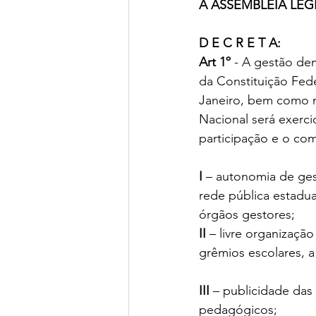
A ASSEMBLEIA LEG
D E C R E T A:
Art 1º 
- A gestão dem
da Constituição Fede
Janeiro, bem como no
Nacional será exerci
participação e o co
I 
– autonomia de ges
rede pública estadua
órgãos gestores;
II 
– livre organizaç
grêmios escolares, a 
III
 – publicidade das
pedagógicos;