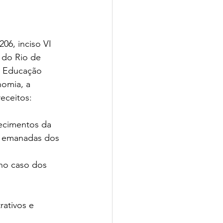
06, inciso VI 
 do Rio de 
da Educação 
omia, a 
eceitos:
lecimentos da 
s emanadas dos 
no caso dos 
rativos e 