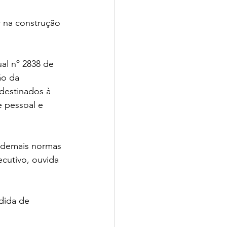
 na construção 
al nº 2838 de 
ão da 
 destinados à 
 pessoal e 
e demais normas 
cutivo, ouvida 
dida de 