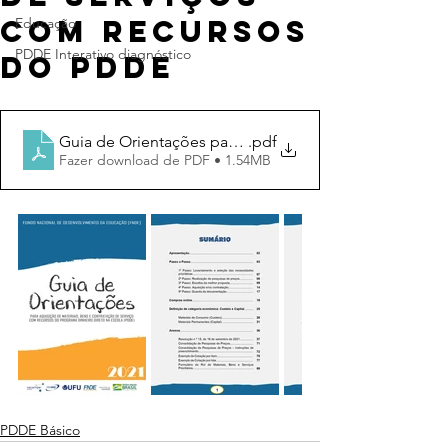
com recursos
Educação
PDDE Interativo diagnóstico
do PDDE
Guia de Orientações para Aquisição de Materiais e B
.pdf
Fazer download de PDF • 1.54MB
PDDE Básico