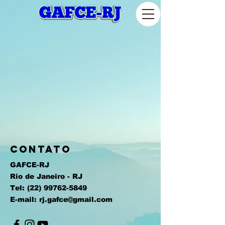
CONTATO
GAFCE-RJ
Rio de Janeiro - RJ
Tel:
(22) 99762-5849
E-mail:
rj.gafce@gmail.com