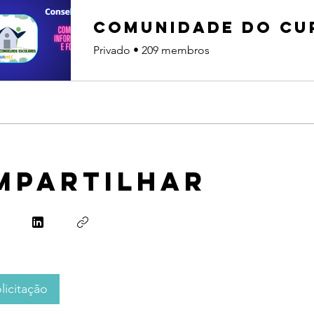
Privado
•
209 membros
mpartilhar
licitação