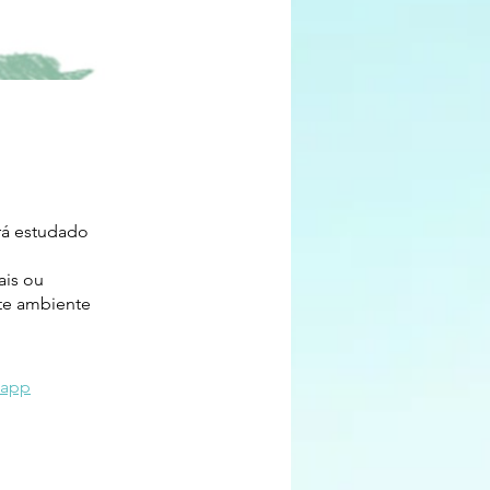
rá estudado
ais ou
te ambiente
 app