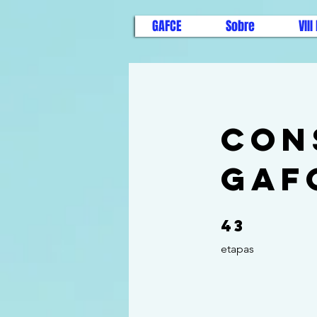
GAFCE
Sobre
VII
Con
GAF
43
43 etapas
etapas