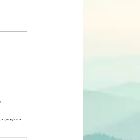
o
e você se