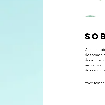
So
Curso autoi
de forma si
disponibili
remotos sín
de curso do
Você também