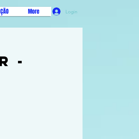
AÇÃO
More
Login
r -