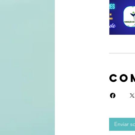
Co
Enviar so