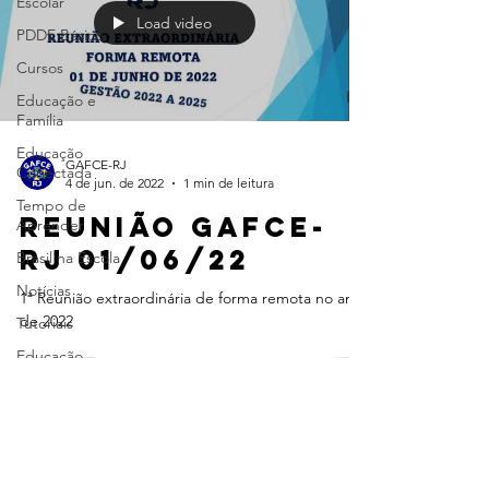
Escolar
Load video
PDDE Básico
Cursos
Educação e
Família
Educação
GAFCE-RJ
Conectada
4 de jun. de 2022
1 min de leitura
Tempo de
Reunião GAFCE-
Aprender
RJ 01/06/22
Brasil na Escola
Notícias
1ª Reunião extraordinária de forma remota no ano
de 2022
Tutoriais
Educação
PDDE
Interativo
diagnóstico
CONTATO